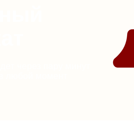
нный
ат
идет через пару минут
 в любой момент