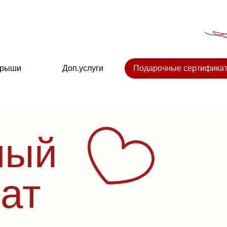
крыши
Доп.услуги
Подарочные сертифика
ный
ат