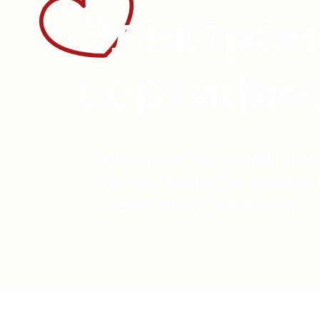
Электро
сертифик
- подарок, который пр
- активировать можно
- действует один год