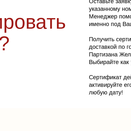
Оставьте заявк
указанному ном
ировать
Менеджер помо
именно под Ва
?
Получить серт
доставкой по г
Партизана Желе
Выбирайте как
Сертификат дей
активируйте ег
любую дату!