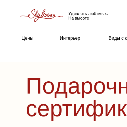
Удивлять любимых.
На высоте
Цены
Интерьер
Виды с 
Подароч
сертифик